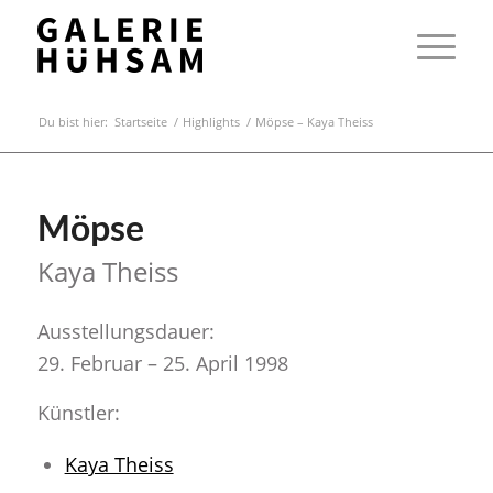
Du bist hier:
Startseite
/
Highlights
/
Möpse – Kaya Theiss
Möpse
Kaya Theiss
Ausstellungsdauer:
29. Februar – 25. April 1998
Künstler:
Kaya Theiss