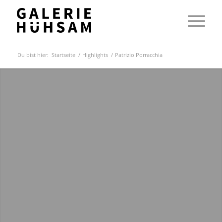
Du bist hier:
Startseite
/
Highlights
/
Patrizio Porracchia