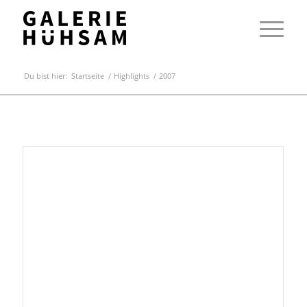
Du bist hier:
Startseite
/
Highlights
/
2007